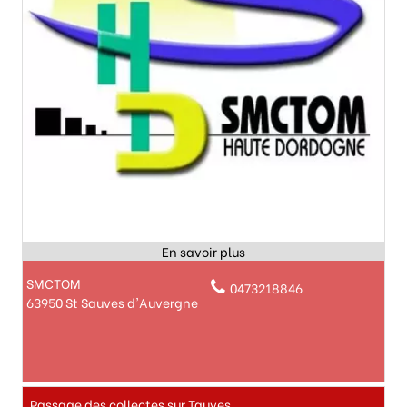
SMCTOM
0473218846
63950 St Sauves d'Auvergne
Passage des collectes sur Tauves