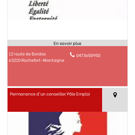
12 route de Bordas
0473658950
63210 Rochefort-Montagne
Permanence d'un conseiller Pôle Emploi