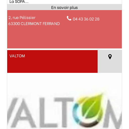
La SOPA...
2, rue Pélissier
04 43 36 02 28
63300 CLERMONT FERRAND
VALTOM