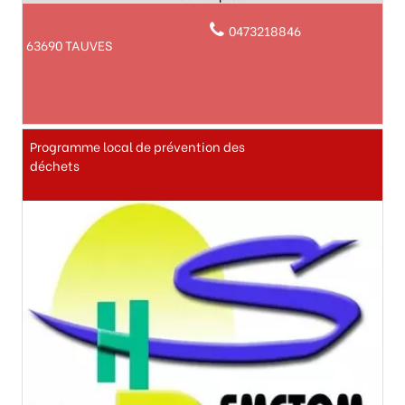
0473218846
63690 TAUVES
Programme local de prévention des
déchets