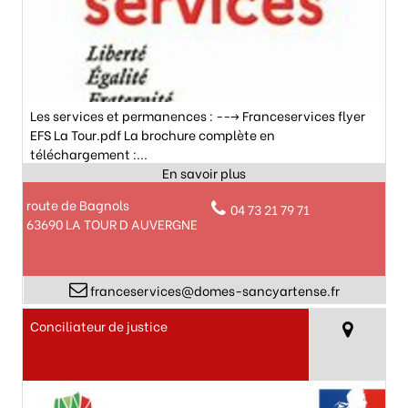
Les services et permanences : ---> Franceservices flyer
EFS La Tour.pdf La brochure complète en
téléchargement :...
route de Bagnols
04 73 21 79 71
63690 LA TOUR D AUVERGNE
franceservices@domes-sancyartense.fr
Conciliateur de justice