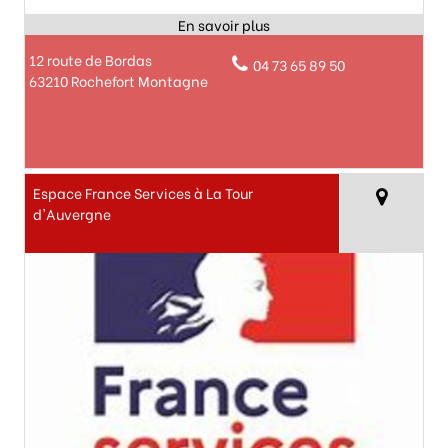
12 route de Bordas
04 73 65 89 50
63210 Rochefort Montagne
Espace France Services à La Tour
d'Auvergne