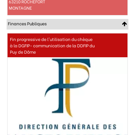
63210 ROCHEFORT
MONTAGNE
Finances Publiques
Fin progressive de l'utilisation du chèque
à la DGFIP- communication de la DDFIP du
Puy de Dôme