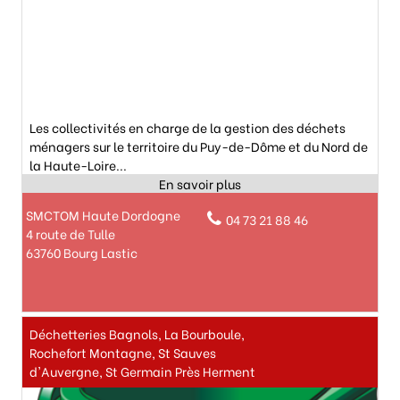
Les collectivités en charge de la gestion des déchets
ménagers sur le territoire du Puy-de-Dôme et du Nord de
la Haute-Loire...
SMCTOM Haute Dordogne
04 73 21 88 46
4 route de Tulle
63760 Bourg Lastic
Déchetteries Bagnols, La Bourboule,
Rochefort Montagne, St Sauves
d'Auvergne, St Germain Près Herment