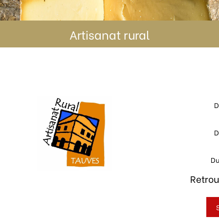
Artisanat rural
D
D
Du
Retrou