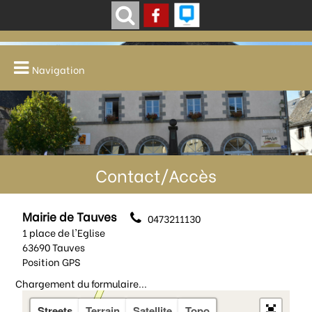
Navigation
Contact/Accès
Mairie de Tauves
0473211130
1 place de l'Eglise
63690 Tauves
Position GPS
Chargement du formulaire...
Streets
Terrain
Satellite
Topo