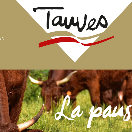
EN
La paus