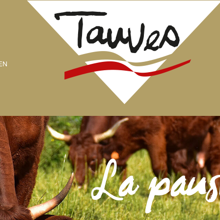
EN
La paus