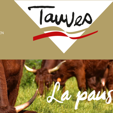
EN
La paus