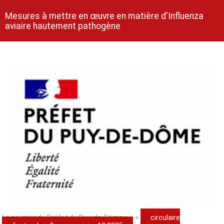
Mesures à mettre en œuvre en matière d'Influenza
aviaire hautement pathogène
Le courrier du Préfet du Puy-de-Dôme : --->
circulaire