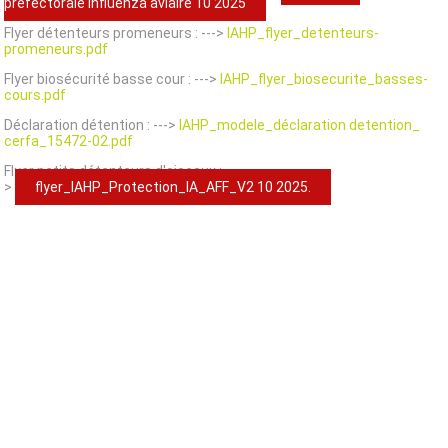
prefectorale influenza aviaire 10 2025
Flyer détenteurs promeneurs : --->
IAHP_flyer_detenteurs-
promeneurs.pdf
Flyer biosécurité basse cour : --->
IAHP_flyer_biosecurite_basses-
cours.pdf
Déclaration détention : --->
IAHP_modele_déclaration detention_
cerfa_15472-02.pdf
Flyer petits détenteurs d'oiseaux : ---
>
flyer_IAHP_Protection_IA_AFF_V2 10 2025.